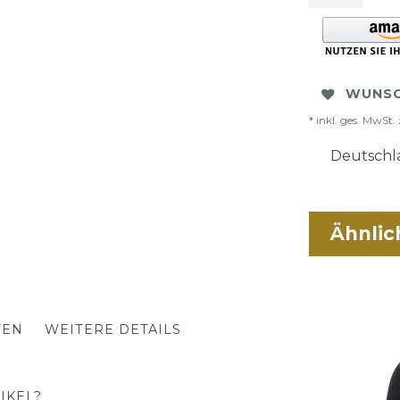
WUNSC
* inkl. ges. MwSt. 
Deutschla
Ähnlic
TEN
WEITERE DETAILS
IKEL?