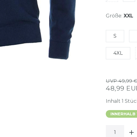
Größe:
XXL
S
4XL
UVP 49,99 
48,99 E
Inhalt
1
Stüc
INNERHALB