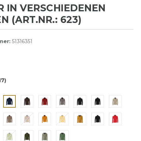
R IN VERSCHIEDENEN
N (ART.NR.: 623)
mer:
51316351
17)