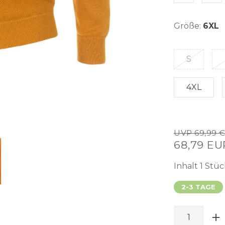
Größe:
6XL
S
4XL
UVP 69,99 
68,79 E
Inhalt
1
Stüc
2-3 TAGE