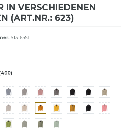
R IN VERSCHIEDENEN
N (ART.NR.: 623)
mer:
51316351
(400)