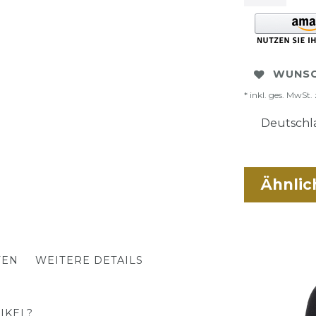
WUNSC
* inkl. ges. MwSt. 
Deutschla
Ähnlic
TEN
WEITERE DETAILS
IKEL?