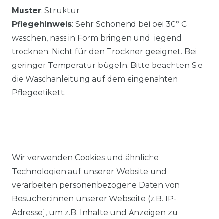
Muster
: Struktur
Pflegehinweis
: Sehr Schonend bei bei 30° C
waschen, nass in Form bringen und liegend
trocknen. Nicht für den Trockner geeignet. Bei
geringer Temperatur bügeln. Bitte beachten Sie
die Waschanleitung auf dem eingenähten
Pflegeetikett.
Wir verwenden Cookies und ähnliche
Ähnlicher Artikel
Technologien auf unserer Website und
verarbeiten personenbezogene Daten von
Besucher:innen unserer Webseite (z.B. IP-
Redmond - Casual Fit - Herren
Adresse), um z.B. Inhalte und Anzeigen zu
Cardigan College Strickjacke