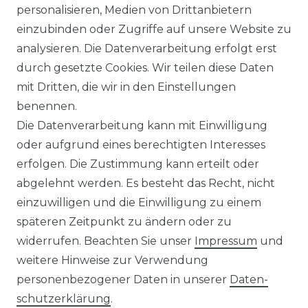
personalisieren, Medien von Drittanbietern
in verschiedenen Farben
einzubinden oder Zugriffe auf unsere Website zu
(Art.Nr.: 627)
analysieren. Die Datenverarbeitung erfolgt erst
UVP 59,99 €
ab 58,99 € *
durch gesetzte Cookies. Wir teilen diese Daten
mit Dritten, die wir in den Einstellungen
benennen.
*
inkl. ges. MwSt.
zzgl.
Versandkosten
Die Datenverarbeitung kann mit Einwilligung
oder aufgrund eines berechtigten Interesses
erfolgen. Die Zustimmung kann erteilt oder
abgelehnt werden. Es besteht das Recht, nicht
einzuwilligen und die Einwilligung zu einem
späteren Zeitpunkt zu ändern oder zu
Impressum
Daten­schutz­erklärung
widerrufen. Beachten Sie unser
Impressum
und
weitere Hinweise zur Verwendung
personenbezogener Daten in unserer
Daten­
schutz­erklärung
.