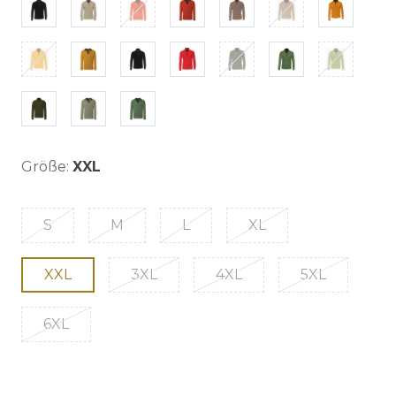
Größe:
XXL
S
M
L
XL
XXL
3XL
4XL
5XL
6XL