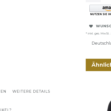
WUNSC
* inkl. ges. MwSt. 
Deutschla
Ähnlic
TEN
WEITERE DETAILS
IKEL?