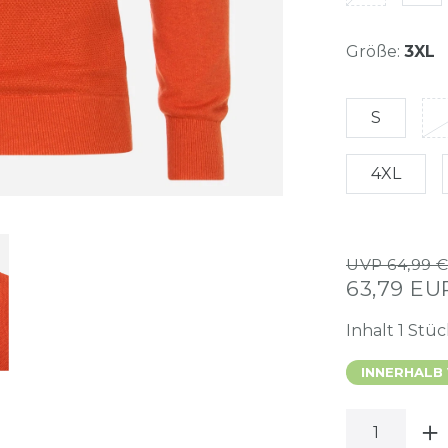
Größe:
3XL
S
4XL
UVP 64,99 
63,79 E
Inhalt
1
Stüc
INNERHALB