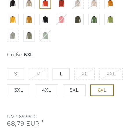
Größe:
6XL
S
M
L
XL
XXL
3XL
4XL
5XL
6XL
UVP 69,99 €
*
68,79 EUR