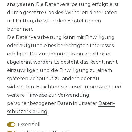
analysieren. Die Datenverarbeitung erfolgt erst
UVP 59,99 €
ab 58,99 € *
durch gesetzte Cookies. Wir teilen diese Daten
mit Dritten, die wir in den Einstellungen
benennen.
*
inkl. ges. MwSt.
zzgl.
Versandkosten
Die Datenverarbeitung kann mit Einwilligung
oder aufgrund eines berechtigten Interesses
erfolgen. Die Zustimmung kann erteilt oder
abgelehnt werden. Es besteht das Recht, nicht
einzuwilligen und die Einwilligung zu einem
späteren Zeitpunkt zu ändern oder zu
Impressum
Daten­schutz­erklärung
widerrufen. Beachten Sie unser
Impressum
und
weitere Hinweise zur Verwendung
personenbezogener Daten in unserer
Daten­
schutz­erklärung
.
AGB
Barrierefreiheitserklärung
Essenziell