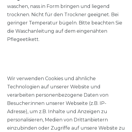
waschen, nass in Form bringen und liegend
trocknen. Nicht für den Trockner geeignet. Bei
geringer Temperatur bügeln. Bitte beachten Sie
die Waschanleitung auf dem eingenähten
Pflegeetikett.
Wir verwenden Cookies und ähnliche
Ähnlicher Artikel
Technologien auf unserer Website und
verarbeiten personenbezogene Daten von
Besucher:innen unserer Webseite (z.B. IP-
Redmond - Casual Fit - Herren
Adresse), um z.B. Inhalte und Anzeigen zu
Cardigan College Strickjacke
personalisieren, Medien von Drittanbietern
in verschiedenen Farben
einzubinden oder Zugriffe auf unsere Website zu
(Art.Nr.: 627)