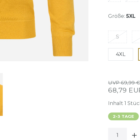
Größe:
5XL
S
4XL
UVP 69,99 
68,79 E
Inhalt
1
Stüc
2-3 TAGE