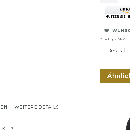
WUNSC
* inkl. ges. MwSt. 
Deutschla
Ähnlic
TEN
WEITERE DETAILS
IKEL?