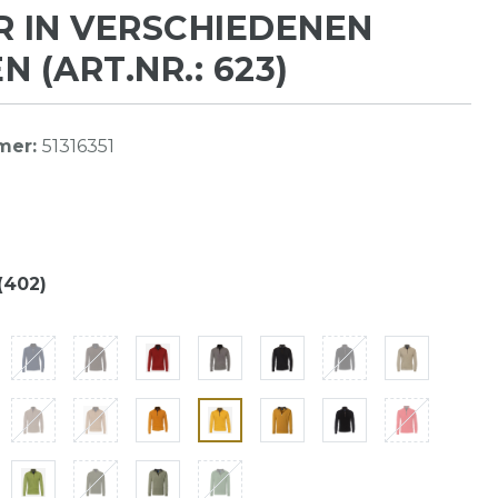
R IN VERSCHIEDENEN
N (ART.NR.: 623)
mer:
51316351
(402)