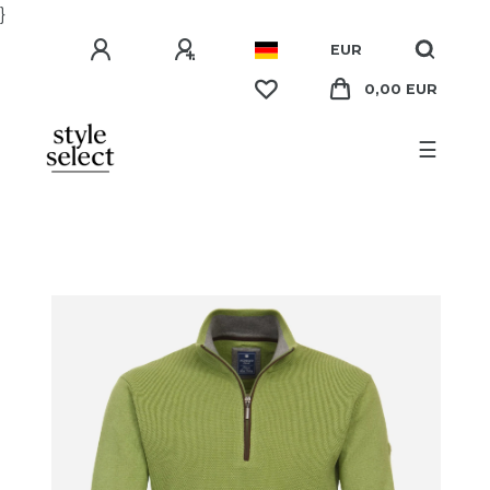
}
EUR
0,00 EUR
☰