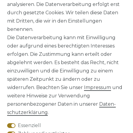
analysieren. Die Datenverarbeitung erfolgt erst
UVP 59,99 €
ab 58,99 € *
durch gesetzte Cookies. Wir teilen diese Daten
mit Dritten, die wir in den Einstellungen
benennen.
*
inkl. ges. MwSt.
zzgl.
Versandkosten
Die Datenverarbeitung kann mit Einwilligung
oder aufgrund eines berechtigten Interesses
erfolgen. Die Zustimmung kann erteilt oder
abgelehnt werden. Es besteht das Recht, nicht
einzuwilligen und die Einwilligung zu einem
späteren Zeitpunkt zu ändern oder zu
Impressum
Daten­schutz­erklärung
widerrufen. Beachten Sie unser
Impressum
und
weitere Hinweise zur Verwendung
personenbezogener Daten in unserer
Daten­
schutz­erklärung
.
AGB
Barrierefreiheitserklärung
Essenziell