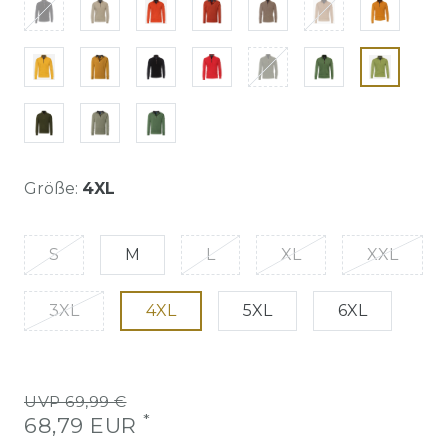
Größe:
4XL
S
M
L
XL
XXL
3XL
4XL
5XL
6XL
UVP 69,99 €
*
68,79 EUR