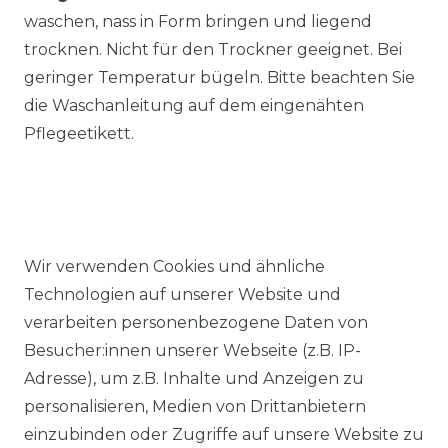
waschen, nass in Form bringen und liegend
trocknen. Nicht für den Trockner geeignet. Bei
geringer Temperatur bügeln. Bitte beachten Sie
die Waschanleitung auf dem eingenähten
Pflegeetikett.
Wir verwenden Cookies und ähnliche
Ähnlicher Artikel
Technologien auf unserer Website und
verarbeiten personenbezogene Daten von
Besucher:innen unserer Webseite (z.B. IP-
Redmond - Casual Fit - Herren
Adresse), um z.B. Inhalte und Anzeigen zu
Cardigan College Strickjacke
personalisieren, Medien von Drittanbietern
in verschiedenen Farben
einzubinden oder Zugriffe auf unsere Website zu
(Art.Nr.: 627)