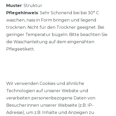
Muster
: Struktur
Pflegehinweis
: Sehr Schonend bei bei 30° C
waschen, nass in Form bringen und liegend
trocknen. Nicht für den Trockner geeignet. Bei
geringer Temperatur bügeln. Bitte beachten Sie
die Waschanleitung auf dem eingenähten
Pflegeetikett.
Wir verwenden Cookies und ähnliche
Ähnlicher Artikel
Technologien auf unserer Website und
verarbeiten personenbezogene Daten von
Besucher:innen unserer Webseite (z.B. IP-
Redmond - Casual Fit - Herren
Adresse), um z.B. Inhalte und Anzeigen zu
Cardigan College Strickjacke