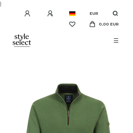
}
EUR
0,00 EUR
☰