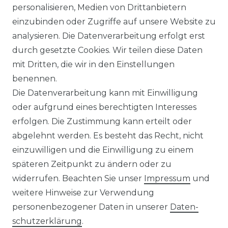
personalisieren, Medien von Drittanbietern
in verschiedenen Farben
einzubinden oder Zugriffe auf unsere Website zu
(Art.Nr.: 627)
analysieren. Die Datenverarbeitung erfolgt erst
UVP 59,99 €
ab 58,99 € *
durch gesetzte Cookies. Wir teilen diese Daten
mit Dritten, die wir in den Einstellungen
benennen.
*
inkl. ges. MwSt.
zzgl.
Versandkosten
Die Datenverarbeitung kann mit Einwilligung
oder aufgrund eines berechtigten Interesses
erfolgen. Die Zustimmung kann erteilt oder
abgelehnt werden. Es besteht das Recht, nicht
einzuwilligen und die Einwilligung zu einem
späteren Zeitpunkt zu ändern oder zu
Impressum
Daten­schutz­erklärung
widerrufen. Beachten Sie unser
Impressum
und
weitere Hinweise zur Verwendung
personenbezogener Daten in unserer
Daten­
schutz­erklärung
.