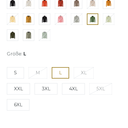
Größe:
L
S
M
L
XL
XXL
3XL
4XL
5XL
6XL