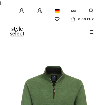
}
EUR
0,00 EUR
☰