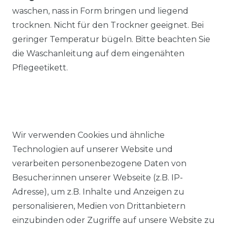
waschen, nass in Form bringen und liegend
trocknen. Nicht für den Trockner geeignet. Bei
geringer Temperatur bügeln. Bitte beachten Sie
die Waschanleitung auf dem eingenähten
Pflegeetikett.
Wir verwenden Cookies und ähnliche
Ähnlicher Artikel
Technologien auf unserer Website und
verarbeiten personenbezogene Daten von
Besucher:innen unserer Webseite (z.B. IP-
Redmond - Casual Fit - Herren
Adresse), um z.B. Inhalte und Anzeigen zu
Cardigan College Strickjacke
personalisieren, Medien von Drittanbietern
in verschiedenen Farben
einzubinden oder Zugriffe auf unsere Website zu
(Art.Nr.: 627)