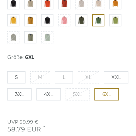
Größe:
6XL
S
M
L
XL
XXL
3XL
4XL
5XL
6XL
UVP 59,99 €
*
58,79 EUR