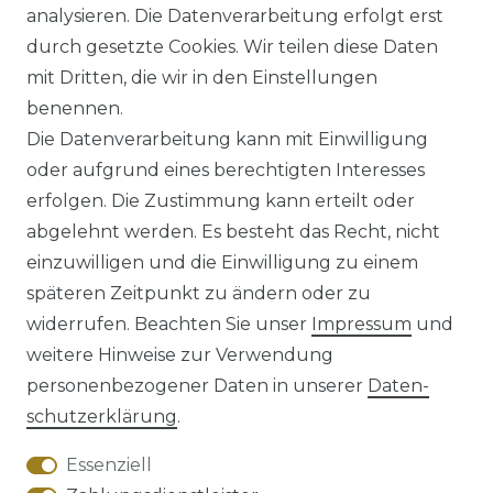
analysieren. Die Datenverarbeitung erfolgt erst
UVP 59,99 €
ab 58,99 € *
durch gesetzte Cookies. Wir teilen diese Daten
mit Dritten, die wir in den Einstellungen
benennen.
*
inkl. ges. MwSt.
zzgl.
Versandkosten
Die Datenverarbeitung kann mit Einwilligung
oder aufgrund eines berechtigten Interesses
erfolgen. Die Zustimmung kann erteilt oder
abgelehnt werden. Es besteht das Recht, nicht
einzuwilligen und die Einwilligung zu einem
späteren Zeitpunkt zu ändern oder zu
Impressum
Daten­schutz­erklärung
widerrufen. Beachten Sie unser
Impressum
und
weitere Hinweise zur Verwendung
personenbezogener Daten in unserer
Daten­
schutz­erklärung
.
AGB
Barrierefreiheitserklärung
Essenziell