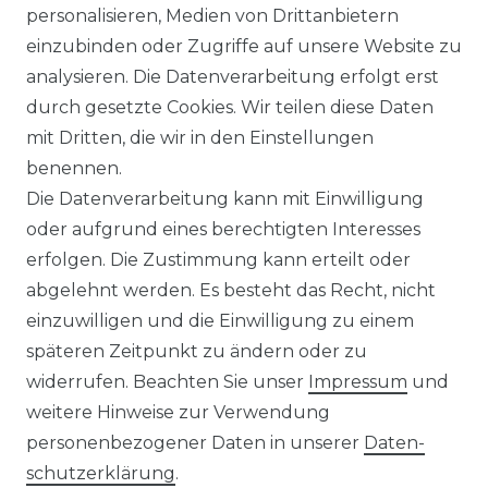
personalisieren, Medien von Drittanbietern
in verschiedenen Farben
einzubinden oder Zugriffe auf unsere Website zu
(Art.Nr.: 627)
analysieren. Die Datenverarbeitung erfolgt erst
UVP 59,99 €
ab 58,99 € *
durch gesetzte Cookies. Wir teilen diese Daten
mit Dritten, die wir in den Einstellungen
benennen.
*
inkl. ges. MwSt.
zzgl.
Versandkosten
Die Datenverarbeitung kann mit Einwilligung
oder aufgrund eines berechtigten Interesses
erfolgen. Die Zustimmung kann erteilt oder
abgelehnt werden. Es besteht das Recht, nicht
einzuwilligen und die Einwilligung zu einem
späteren Zeitpunkt zu ändern oder zu
Impressum
Daten­schutz­erklärung
widerrufen. Beachten Sie unser
Impressum
und
weitere Hinweise zur Verwendung
personenbezogener Daten in unserer
Daten­
schutz­erklärung
.