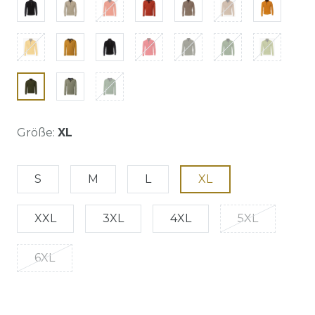
Größe:
XL
S
M
L
XL
XXL
3XL
4XL
5XL
6XL