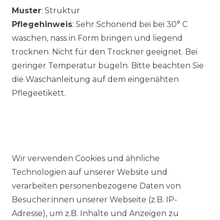
Muster
: Struktur
Pflegehinweis
: Sehr Schonend bei bei 30° C
waschen, nass in Form bringen und liegend
trocknen. Nicht für den Trockner geeignet. Bei
geringer Temperatur bügeln. Bitte beachten Sie
die Waschanleitung auf dem eingenähten
Pflegeetikett.
Wir verwenden Cookies und ähnliche
Ähnlicher Artikel
Technologien auf unserer Website und
verarbeiten personenbezogene Daten von
Besucher:innen unserer Webseite (z.B. IP-
Redmond - Casual Fit - Herren
Adresse), um z.B. Inhalte und Anzeigen zu
Cardigan College Strickjacke