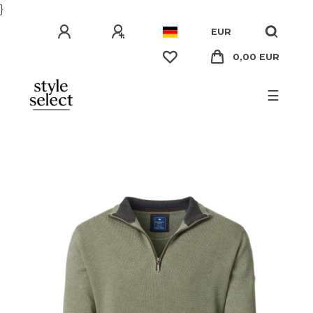
}
EUR
0,00 EUR
☰