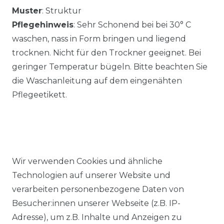
Muster
: Struktur
Pflegehinweis
: Sehr Schonend bei bei 30° C
waschen, nass in Form bringen und liegend
trocknen. Nicht für den Trockner geeignet. Bei
geringer Temperatur bügeln. Bitte beachten Sie
die Waschanleitung auf dem eingenähten
Pflegeetikett.
Wir verwenden Cookies und ähnliche
Ähnlicher Artikel
Technologien auf unserer Website und
verarbeiten personenbezogene Daten von
Besucher:innen unserer Webseite (z.B. IP-
Redmond - Casual Fit - Herren
Adresse), um z.B. Inhalte und Anzeigen zu
Cardigan College Strickjacke