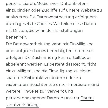
personalisieren, Medien von Drittanbietern
in verschiedenen Farben
einzubinden oder Zugriffe auf unsere Website zu
(Art.Nr.: 627)
analysieren. Die Datenverarbeitung erfolgt erst
UVP 59,99 €
ab 58,99 € *
durch gesetzte Cookies. Wir teilen diese Daten
mit Dritten, die wir in den Einstellungen
benennen.
*
inkl. ges. MwSt.
zzgl.
Versandkosten
Die Datenverarbeitung kann mit Einwilligung
oder aufgrund eines berechtigten Interesses
erfolgen. Die Zustimmung kann erteilt oder
abgelehnt werden. Es besteht das Recht, nicht
einzuwilligen und die Einwilligung zu einem
späteren Zeitpunkt zu ändern oder zu
Impressum
Daten­schutz­erklärung
widerrufen. Beachten Sie unser
Impressum
und
weitere Hinweise zur Verwendung
personenbezogener Daten in unserer
Daten­
schutz­erklärung
.