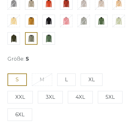
Größe:
S
S
M
L
XL
XXL
3XL
4XL
5XL
6XL