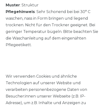
Muster
: Struktur
Pflegehinweis
: Sehr Schonend bei bei 30° C
waschen, nass in Form bringen und liegend
trocknen. Nicht für den Trockner geeignet. Bei
geringer Temperatur bügeln. Bitte beachten Sie
die Waschanleitung auf dem eingenähten
Pflegeetikett.
Wir verwenden Cookies und ähnliche
Ähnlicher Artikel
Technologien auf unserer Website und
verarbeiten personenbezogene Daten von
Besucher:innen unserer Webseite (z.B. IP-
Redmond - Casual Fit - Herren
Adresse), um z.B. Inhalte und Anzeigen zu
Cardigan College Strickjacke