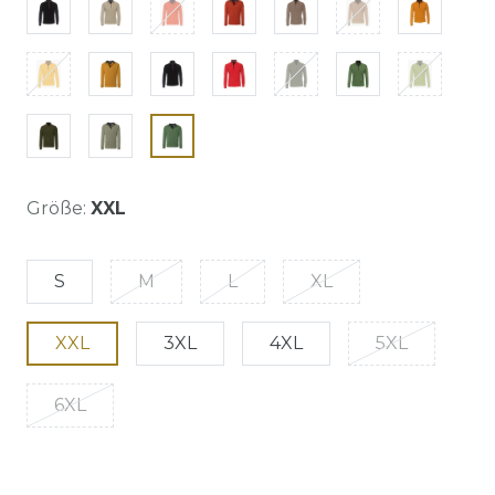
Größe:
XXL
S
M
L
XL
XXL
3XL
4XL
5XL
6XL