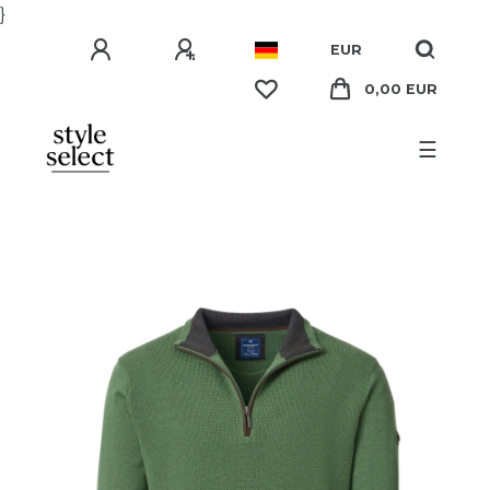
}
EUR
0,00 EUR
☰