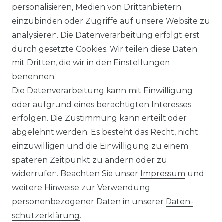
personalisieren, Medien von Drittanbietern
in verschiedenen Farben
einzubinden oder Zugriffe auf unsere Website zu
(Art.Nr.: 627)
analysieren. Die Datenverarbeitung erfolgt erst
UVP 59,99 €
ab 58,99 € *
durch gesetzte Cookies. Wir teilen diese Daten
mit Dritten, die wir in den Einstellungen
benennen.
*
inkl. ges. MwSt.
zzgl.
Versandkosten
Die Datenverarbeitung kann mit Einwilligung
oder aufgrund eines berechtigten Interesses
erfolgen. Die Zustimmung kann erteilt oder
abgelehnt werden. Es besteht das Recht, nicht
einzuwilligen und die Einwilligung zu einem
späteren Zeitpunkt zu ändern oder zu
Impressum
Daten­schutz­erklärung
widerrufen. Beachten Sie unser
Impressum
und
weitere Hinweise zur Verwendung
personenbezogener Daten in unserer
Daten­
schutz­erklärung
.