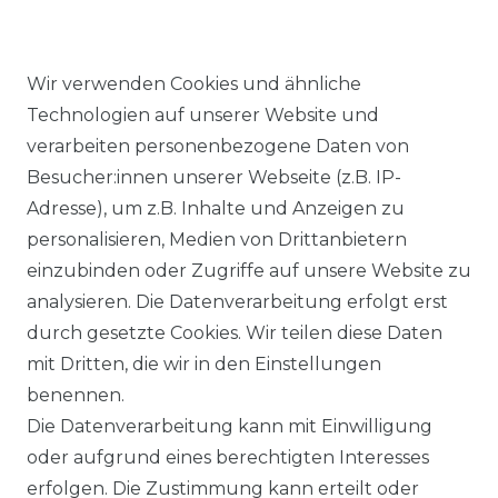
Wir verwenden Cookies und ähnliche
Technologien auf unserer Website und
Ähnlicher Artikel
verarbeiten personenbezogene Daten von
Besucher:innen unserer Webseite (z.B. IP-
Adresse), um z.B. Inhalte und Anzeigen zu
Casa Moda - Herren
personalisieren, Medien von Drittanbietern
Strickjacke in verschiedenen
einzubinden oder Zugriffe auf unsere Website zu
Farben, S-6XL (004450)
analysieren. Die Datenverarbeitung erfolgt erst
UVP 69,99 €
ab 64,00 € *
durch gesetzte Cookies. Wir teilen diese Daten
mit Dritten, die wir in den Einstellungen
benennen.
*
inkl. ges. MwSt.
zzgl.
Versandkosten
Die Datenverarbeitung kann mit Einwilligung
oder aufgrund eines berechtigten Interesses
erfolgen. Die Zustimmung kann erteilt oder