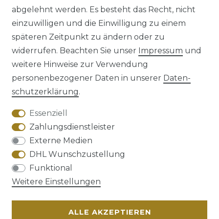
abgelehnt werden. Es besteht das Recht, nicht
einzuwilligen und die Einwilligung zu einem
späteren Zeitpunkt zu ändern oder zu
Impressum
Daten­schutz­erklärung
widerrufen. Beachten Sie unser
Impressum
und
weitere Hinweise zur Verwendung
personenbezogener Daten in unserer
Daten­
schutz­erklärung
.
AGB
Barrierefreiheitserklärung
Essenziell
Zahlungsdienstleister
Externe Medien
DHL Wunschzustellung
Widerrufs­recht
Funktional
Weitere Einstellungen
ALLE AKZEPTIEREN