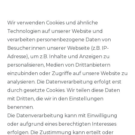
Wir verwenden Cookies und ähnliche
Technologien auf unserer Website und
Ähnlicher Artikel
verarbeiten personenbezogene Daten von
Besucher:innen unserer Webseite (z.B. IP-
Adresse), um z.B. Inhalte und Anzeigen zu
Casa Moda - Herren
personalisieren, Medien von Drittanbietern
Strickjacke in verschiedenen
einzubinden oder Zugriffe auf unsere Website zu
Farben, S-6XL (004450)
analysieren. Die Datenverarbeitung erfolgt erst
UVP 69,99 €
ab 64,00 € *
durch gesetzte Cookies. Wir teilen diese Daten
mit Dritten, die wir in den Einstellungen
benennen.
*
inkl. ges. MwSt.
zzgl.
Versandkosten
Die Datenverarbeitung kann mit Einwilligung
oder aufgrund eines berechtigten Interesses
erfolgen. Die Zustimmung kann erteilt oder