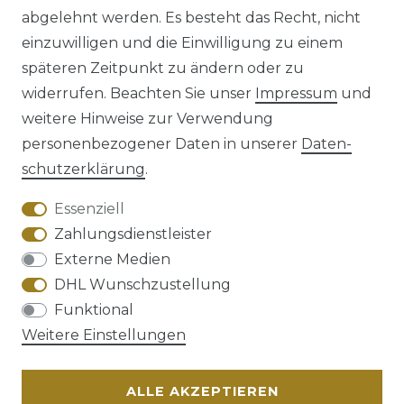
abgelehnt werden. Es besteht das Recht, nicht
einzuwilligen und die Einwilligung zu einem
späteren Zeitpunkt zu ändern oder zu
Impressum
Daten­schutz­erklärung
widerrufen. Beachten Sie unser
Impressum
und
weitere Hinweise zur Verwendung
personenbezogener Daten in unserer
Daten­
schutz­erklärung
.
AGB
Barrierefreiheitserklärung
Essenziell
Zahlungsdienstleister
Externe Medien
DHL Wunschzustellung
Widerrufs­recht
Funktional
Weitere Einstellungen
ALLE AKZEPTIEREN