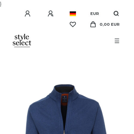
}
EUR
0,00 EUR
☰