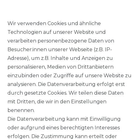
Wir verwenden Cookies und ähnliche
Technologien auf unserer Website und
Ähnlicher Artikel
verarbeiten personenbezogene Daten von
Besucher:innen unserer Webseite (z.B. IP-
Adresse), um z.B. Inhalte und Anzeigen zu
Casa Moda - Herren
personalisieren, Medien von Drittanbietern
Strickjacke in verschiedenen
einzubinden oder Zugriffe auf unsere Website zu
Farben, S-6XL (004450)
analysieren. Die Datenverarbeitung erfolgt erst
UVP 69,99 €
ab 64,00 € *
durch gesetzte Cookies. Wir teilen diese Daten
mit Dritten, die wir in den Einstellungen
benennen.
*
inkl. ges. MwSt.
zzgl.
Versandkosten
Die Datenverarbeitung kann mit Einwilligung
oder aufgrund eines berechtigten Interesses
erfolgen. Die Zustimmung kann erteilt oder