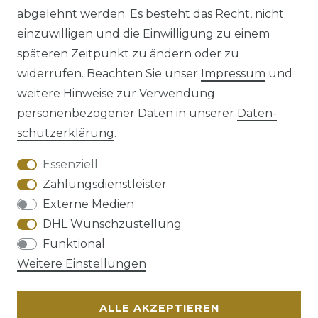
abgelehnt werden. Es besteht das Recht, nicht
einzuwilligen und die Einwilligung zu einem
späteren Zeitpunkt zu ändern oder zu
Impressum
Daten­schutz­erklärung
widerrufen. Beachten Sie unser
Impressum
und
weitere Hinweise zur Verwendung
personenbezogener Daten in unserer
Daten­
schutz­erklärung
.
AGB
Barrierefreiheitserklärung
Essenziell
Zahlungsdienstleister
Externe Medien
DHL Wunschzustellung
Widerrufs­recht
Funktional
Weitere Einstellungen
ALLE AKZEPTIEREN