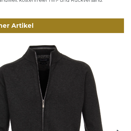
ndweit kostenfreier Hin- und Rückversand.
her Artikel