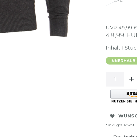
UVP 49,99 
48,99 E
Inhalt
1
Stüc
INNERHALB
WUNSC
* inkl. ges. MwSt. 