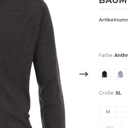
BAUMW
Artikelnum
Farbe:
Anthr
Größe:
XL
M
6XL