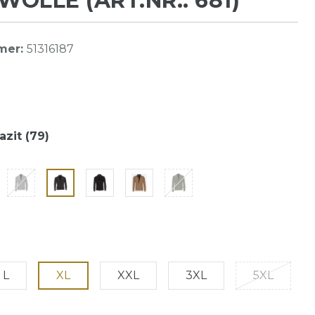
OLLE (ART.NR.: 681)
mer:
51316187
azit (79)
L
XL
XXL
3XL
5XL