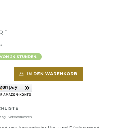
€
*
UR
k
 VON 24 STUNDEN.
IN DEN WARENKORB
HLISTE
zzgl.
Versandkosten