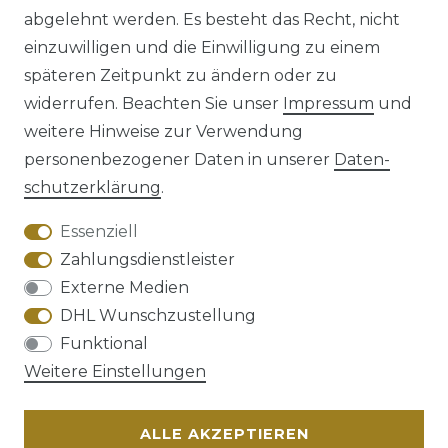
abgelehnt werden. Es besteht das Recht, nicht
einzuwilligen und die Einwilligung zu einem
späteren Zeitpunkt zu ändern oder zu
Impressum
Daten­schutz­erklärung
widerrufen. Beachten Sie unser
Impressum
und
weitere Hinweise zur Verwendung
personenbezogener Daten in unserer
Daten­
schutz­erklärung
.
AGB
Barrierefreiheitserklärung
Essenziell
Zahlungsdienstleister
Externe Medien
DHL Wunschzustellung
Widerrufs­recht
Funktional
Weitere Einstellungen
ALLE AKZEPTIEREN