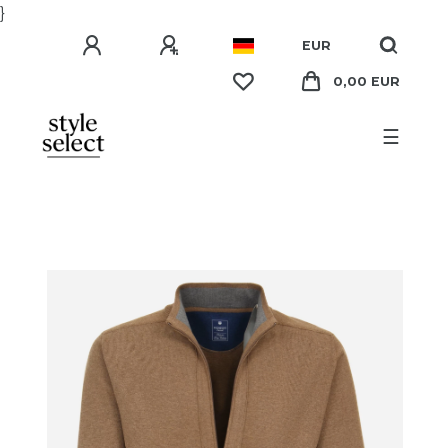
}
EUR
0,00 EUR
☰