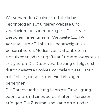
Wir verwenden Cookies und ähnliche
Technologien auf unserer Website und
Ähnlicher Artikel
verarbeiten personenbezogene Daten von
Besucher:innen unserer Webseite (z.B. IP-
Adresse), um z.B. Inhalte und Anzeigen zu
Casa Moda - Herren
personalisieren, Medien von Drittanbietern
Strickjacke in verschiedenen
einzubinden oder Zugriffe auf unsere Website zu
Farben, S-6XL (004450)
analysieren. Die Datenverarbeitung erfolgt erst
UVP 69,99 €
ab 64,00 € *
durch gesetzte Cookies. Wir teilen diese Daten
mit Dritten, die wir in den Einstellungen
benennen.
*
inkl. ges. MwSt.
zzgl.
Versandkosten
Die Datenverarbeitung kann mit Einwilligung
oder aufgrund eines berechtigten Interesses
erfolgen. Die Zustimmung kann erteilt oder