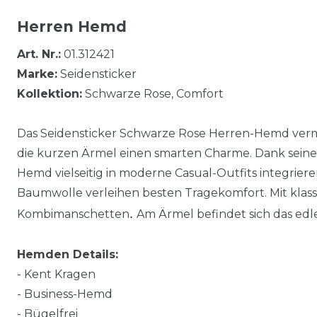
Herren Hemd
Art. Nr.:
01.312421
Marke:
Seidensticker
Kollektion:
Schwarze Rose, Comfort
Das Seidensticker Schwarze Rose Herren-Hemd vermi
die kurzen Ärmel einen smarten Charme. Dank seiner
Hemd vielseitig in moderne Casual-Outfits integriere
Baumwolle verleihen besten Tragekomfort. Mit kla
.
Kombimanschetten
Am Ärmel befindet sich das edl
Hemden Details:
- Kent Kragen
- Business-Hemd
- Bügelfrei