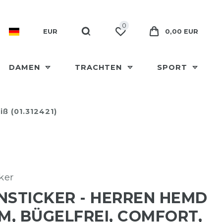
0
EUR
0,00 EUR
DAMEN
TRACHTEN
SPORT
ß (01.312421)
ker
NSTICKER - HERREN HEMD
RM, BÜGELFREI, COMFORT,