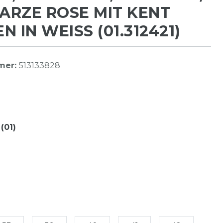
RZE ROSE MIT KENT
 IN WEISS (01.312421)
mer:
513133828
(01)