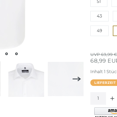
51
43
49
UVP 69,99 
68,99 E
Inhalt
1
Stüc
LIEFERZEIT