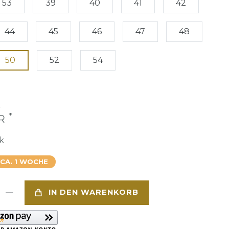
53
39
40
41
42
44
45
46
47
48
50
52
54
€
*
UR
k
 CA. 1 WOCHE
IN DEN WARENKORB