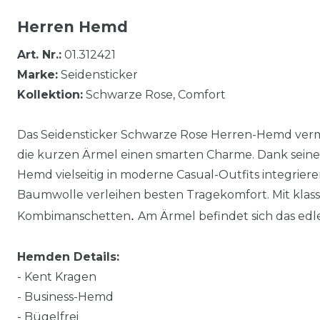
Herren Hemd
Art. Nr.:
01.312421
Marke:
Seidensticker
Kollektion:
Schwarze Rose, Comfort
Das Seidensticker Schwarze Rose Herren-Hemd vermi
die kurzen Ärmel einen smarten Charme. Dank seiner
Hemd vielseitig in moderne Casual-Outfits integriere
Baumwolle verleihen besten Tragekomfort. Mit kla
.
Kombimanschetten
Am Ärmel befindet sich das edl
Hemden Details:
- Kent Kragen
- Business-Hemd
- Bügelfrei