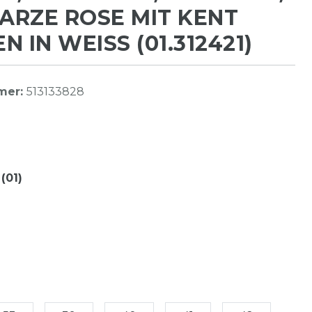
RZE ROSE MIT KENT
 IN WEISS (01.312421)
mer:
513133828
(01)