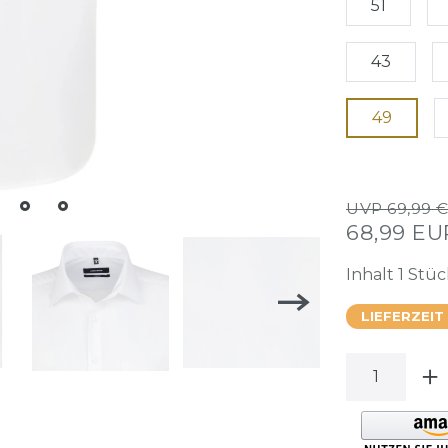
51
43
49
UVP 69,99 
68,99 E
Inhalt
1
Stüc
LIEFERZEIT