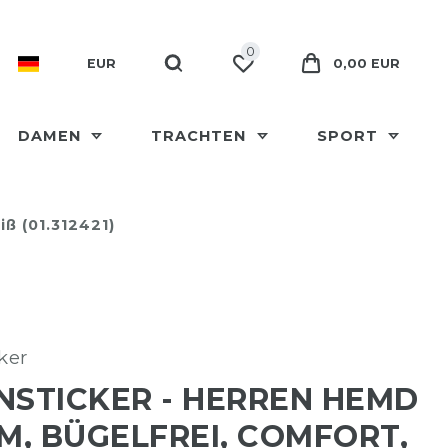
0
EUR
0,00 EUR
DAMEN
TRACHTEN
SPORT
ß (01.312421)
ker
NSTICKER - HERREN HEMD
RM, BÜGELFREI, COMFORT,