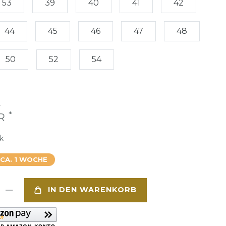
53
39
40
41
42
44
45
46
47
48
50
52
54
€
*
UR
k
 CA. 1 WOCHE
IN DEN WARENKORB