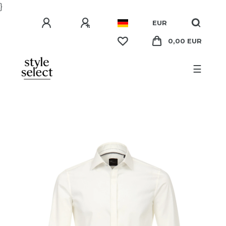
}
EUR
0,00 EUR
☰