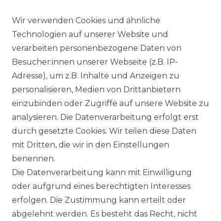
Wir verwenden Cookies und ähnliche
Ähnlicher Artikel
Technologien auf unserer Website und
verarbeiten personenbezogene Daten von
Besucher:innen unserer Webseite (z.B. IP-
Casa Moda - Evening -
Adresse), um z.B. Inhalte und Anzeigen zu
Festliches Bügelfreies Herren
personalisieren, Medien von Drittanbietern
Hemd, weiß und creme
einzubinden oder Zugriffe auf unsere Website zu
(005535)
analysieren. Die Datenverarbeitung erfolgt erst
UVP 49,99 €
ab 48,99 € *
durch gesetzte Cookies. Wir teilen diese Daten
mit Dritten, die wir in den Einstellungen
benennen.
*
inkl. ges. MwSt.
zzgl.
Versandkosten
Die Datenverarbeitung kann mit Einwilligung
oder aufgrund eines berechtigten Interesses
erfolgen. Die Zustimmung kann erteilt oder
abgelehnt werden. Es besteht das Recht, nicht