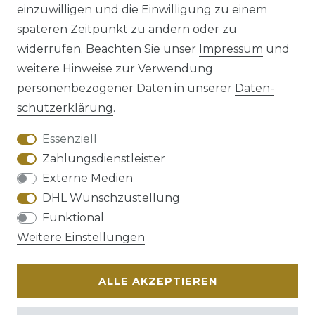
einzuwilligen und die Einwilligung zu einem
späteren Zeitpunkt zu ändern oder zu
Impressum
Daten­schutz­erklärung
widerrufen. Beachten Sie unser
Impressum
und
weitere Hinweise zur Verwendung
personenbezogener Daten in unserer
Daten­
schutz­erklärung
.
AGB
Barrierefreiheitserklärung
Essenziell
Zahlungsdienstleister
Externe Medien
DHL Wunschzustellung
Widerrufs­recht
Funktional
Weitere Einstellungen
ALLE AKZEPTIEREN
Kontakt
VERTRAG WIDERRUFEN