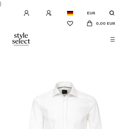
}
EUR
0,00 EUR
☰