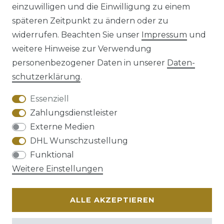
einzuwilligen und die Einwilligung zu einem
späteren Zeitpunkt zu ändern oder zu
Impressum
Daten­schutz­erklärung
widerrufen. Beachten Sie unser
Impressum
und
weitere Hinweise zur Verwendung
personenbezogener Daten in unserer
Daten­
schutz­erklärung
.
AGB
Barrierefreiheitserklärung
Essenziell
Zahlungsdienstleister
Externe Medien
DHL Wunschzustellung
Widerrufs­recht
Funktional
Weitere Einstellungen
ALLE AKZEPTIEREN
Kontakt
VERTRAG WIDERRUFEN