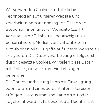
Wir verwenden Cookies und ähnliche
Ähnlicher Artikel
Technologien auf unserer Website und
verarbeiten personenbezogene Daten von
Besucher:innen unserer Webseite (z.B. IP-
Casa Moda - Evening -
Adresse), um z.B. Inhalte und Anzeigen zu
Festliches Bügelfreies Herren
personalisieren, Medien von Drittanbietern
Hemd, weiß und creme
einzubinden oder Zugriffe auf unsere Website zu
(005535)
analysieren. Die Datenverarbeitung erfolgt erst
UVP 49,99 €
ab 48,99 € *
durch gesetzte Cookies. Wir teilen diese Daten
mit Dritten, die wir in den Einstellungen
benennen.
*
inkl. ges. MwSt.
zzgl.
Versandkosten
Die Datenverarbeitung kann mit Einwilligung
oder aufgrund eines berechtigten Interesses
erfolgen. Die Zustimmung kann erteilt oder
abgelehnt werden. Es besteht das Recht, nicht