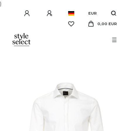
}
EUR
0,00 EUR
☰