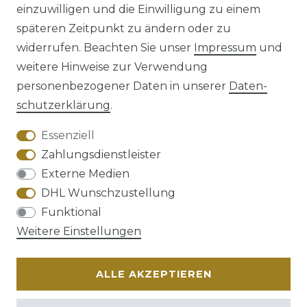
einzuwilligen und die Einwilligung zu einem
späteren Zeitpunkt zu ändern oder zu
Impressum
Daten­schutz­erklärung
widerrufen. Beachten Sie unser
Impressum
und
weitere Hinweise zur Verwendung
personenbezogener Daten in unserer
Daten­
schutz­erklärung
.
AGB
Barrierefreiheitserklärung
Essenziell
Zahlungsdienstleister
Externe Medien
DHL Wunschzustellung
Widerrufs­recht
Funktional
Weitere Einstellungen
ALLE AKZEPTIEREN
Kontakt
VERTRAG WIDERRUFEN