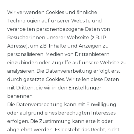
Wir verwenden Cookies und ähnliche
Ähnlicher Artikel
Technologien auf unserer Website und
verarbeiten personenbezogene Daten von
Besucher:innen unserer Webseite (z.B. IP-
Casa Moda - Evening -
Adresse), um z.B. Inhalte und Anzeigen zu
Festliches Bügelfreies Herren
personalisieren, Medien von Drittanbietern
Hemd, weiß und creme
einzubinden oder Zugriffe auf unsere Website zu
(005535)
analysieren. Die Datenverarbeitung erfolgt erst
UVP 49,99 €
ab 48,99 € *
durch gesetzte Cookies. Wir teilen diese Daten
mit Dritten, die wir in den Einstellungen
benennen.
*
inkl. ges. MwSt.
zzgl.
Versandkosten
Die Datenverarbeitung kann mit Einwilligung
oder aufgrund eines berechtigten Interesses
erfolgen. Die Zustimmung kann erteilt oder
abgelehnt werden. Es besteht das Recht, nicht