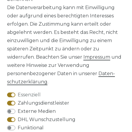
*
inkl. ges. MwSt.
zzgl.
Versandkosten
Die Datenverarbeitung kann mit Einwilligung
oder aufgrund eines berechtigten Interesses
erfolgen. Die Zustimmung kann erteilt oder
abgelehnt werden. Es besteht das Recht, nicht
einzuwilligen und die Einwilligung zu einem
späteren Zeitpunkt zu ändern oder zu
Impressum
Daten­schutz­erklärung
widerrufen. Beachten Sie unser
Impressum
und
weitere Hinweise zur Verwendung
personenbezogener Daten in unserer
Daten­
schutz­erklärung
.
AGB
Barrierefreiheitserklärung
Essenziell
Zahlungsdienstleister
Externe Medien
DHL Wunschzustellung
Widerrufs­recht
Funktional