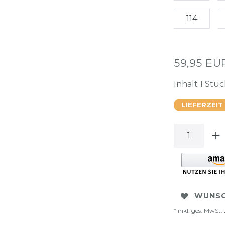
114
59,95 E
Inhalt
1
Stüc
LIEFERZEIT
WUNSC
* inkl. ges. MwSt. 