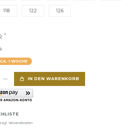
118
122
126
*
UR
k
 CA. 1 WOCHE
IN DEN WARENKORB
HLISTE
zzgl.
Versandkosten