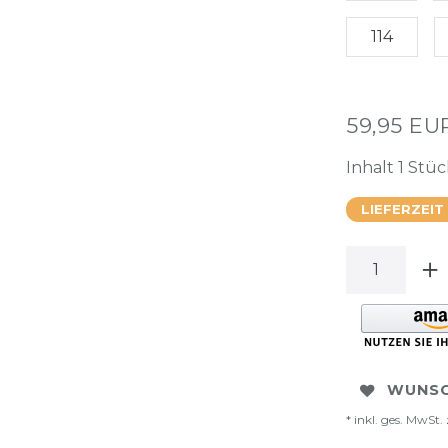
114
59,95 E
Inhalt
1
Stüc
LIEFERZEIT
WUNSC
* inkl. ges. MwSt. 