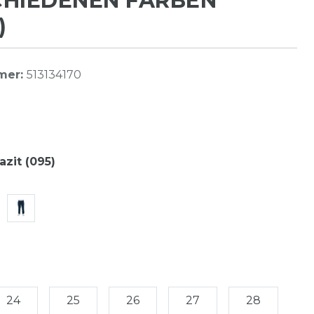
CHIEDENEN FARBEN
)
mer:
513134170
azit (095)
24
25
26
27
28