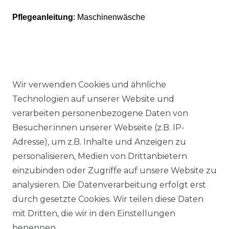
Pflegeanleitung
: Maschinenwäsche
Wir verwenden Cookies und ähnliche
Ähnlicher Artikel
Technologien auf unserer Website und
verarbeiten personenbezogene Daten von
Besucher:innen unserer Webseite (z.B. IP-
Authentic klein - Elastische
Adresse), um z.B. Inhalte und Anzeigen zu
Damen Sport und Freizeit
personalisieren, Medien von Drittanbietern
Hose aus Baumwollmix
einzubinden oder Zugriffe auf unsere Website zu
(03024)
analysieren. Die Datenverarbeitung erfolgt erst
ab 54,95 € *
durch gesetzte Cookies. Wir teilen diese Daten
mit Dritten, die wir in den Einstellungen
benennen.