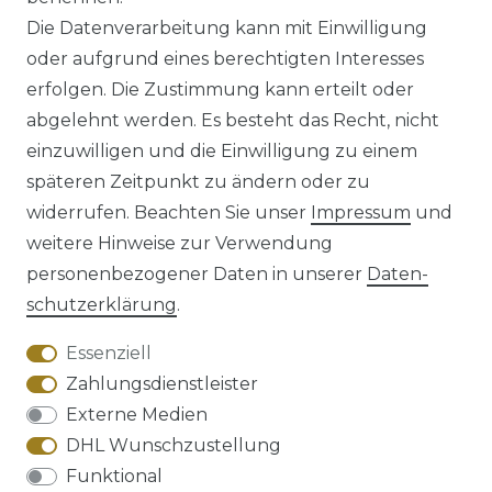
*
inkl. ges. MwSt.
zzgl.
Versandkosten
Die Datenverarbeitung kann mit Einwilligung
oder aufgrund eines berechtigten Interesses
erfolgen. Die Zustimmung kann erteilt oder
abgelehnt werden. Es besteht das Recht, nicht
einzuwilligen und die Einwilligung zu einem
späteren Zeitpunkt zu ändern oder zu
Impressum
Daten­schutz­erklärung
widerrufen. Beachten Sie unser
Impressum
und
weitere Hinweise zur Verwendung
personenbezogener Daten in unserer
Daten­
schutz­erklärung
.
AGB
Barrierefreiheitserklärung
Essenziell
Zahlungsdienstleister
Externe Medien
DHL Wunschzustellung
Widerrufs­recht
Funktional