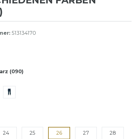
CHIEDENEN FARBEN
)
mer:
513134170
rz (090)
24
25
26
27
28