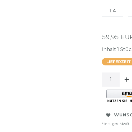
114
59,95 E
Inhalt
1
Stüc
LIEFERZEIT
WUNSC
* inkl. ges. MwSt. 