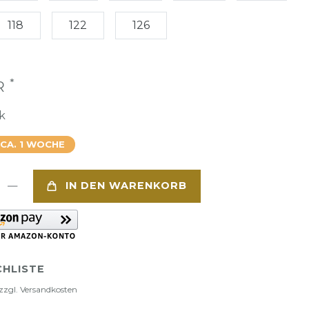
118
122
126
*
UR
k
 CA. 1 WOCHE
IN DEN WARENKORB
HLISTE
zzgl.
Versandkosten