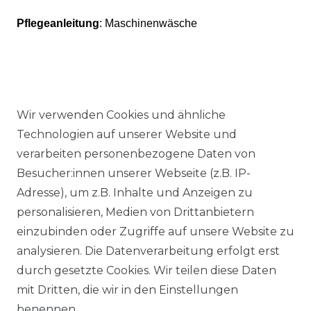
Pflegeanleitung
: Maschinenwäsche
Wir verwenden Cookies und ähnliche
Ähnlicher Artikel
Technologien auf unserer Website und
verarbeiten personenbezogene Daten von
Besucher:innen unserer Webseite (z.B. IP-
Authentic klein - Elastische
Adresse), um z.B. Inhalte und Anzeigen zu
Damen Sport und Freizeit
personalisieren, Medien von Drittanbietern
Hose aus Baumwollmix
einzubinden oder Zugriffe auf unsere Website zu
(03024)
analysieren. Die Datenverarbeitung erfolgt erst
ab 54,95 € *
durch gesetzte Cookies. Wir teilen diese Daten
mit Dritten, die wir in den Einstellungen
benennen.