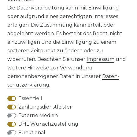
*
inkl. ges. MwSt.
zzgl.
Versandkosten
Die Datenverarbeitung kann mit Einwilligung
oder aufgrund eines berechtigten Interesses
erfolgen. Die Zustimmung kann erteilt oder
abgelehnt werden. Es besteht das Recht, nicht
einzuwilligen und die Einwilligung zu einem
späteren Zeitpunkt zu ändern oder zu
Impressum
Daten­schutz­erklärung
widerrufen. Beachten Sie unser
Impressum
und
weitere Hinweise zur Verwendung
personenbezogener Daten in unserer
Daten­
schutz­erklärung
.
AGB
Barrierefreiheitserklärung
Essenziell
Zahlungsdienstleister
Externe Medien
DHL Wunschzustellung
Widerrufs­recht
Funktional