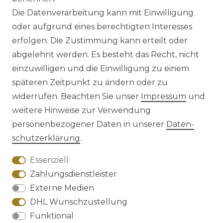
*
inkl. ges. MwSt.
zzgl.
Versandkosten
Die Datenverarbeitung kann mit Einwilligung
oder aufgrund eines berechtigten Interesses
erfolgen. Die Zustimmung kann erteilt oder
abgelehnt werden. Es besteht das Recht, nicht
einzuwilligen und die Einwilligung zu einem
späteren Zeitpunkt zu ändern oder zu
Impressum
Daten­schutz­erklärung
widerrufen. Beachten Sie unser
Impressum
und
weitere Hinweise zur Verwendung
personenbezogener Daten in unserer
Daten­
schutz­erklärung
.
AGB
Barrierefreiheitserklärung
Essenziell
Zahlungsdienstleister
Externe Medien
DHL Wunschzustellung
Widerrufs­recht
Funktional