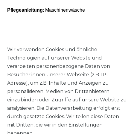
Pflegeanleitung
: Maschinenwäsche
Wir verwenden Cookies und ähnliche
Ähnlicher Artikel
Technologien auf unserer Website und
verarbeiten personenbezogene Daten von
Besucher:innen unserer Webseite (z.B. IP-
Authentic klein - Elastische
Adresse), um z.B. Inhalte und Anzeigen zu
Damen Sport und Freizeit
personalisieren, Medien von Drittanbietern
Hose aus Baumwollmix
einzubinden oder Zugriffe auf unsere Website zu
(03024)
analysieren. Die Datenverarbeitung erfolgt erst
ab 54,95 € *
durch gesetzte Cookies. Wir teilen diese Daten
mit Dritten, die wir in den Einstellungen
benennen.